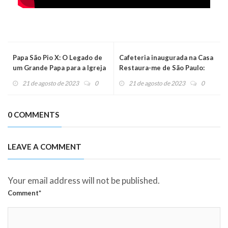
Papa São Pio X: O Legado de
Cafeteria inaugurada na Casa
um Grande Papa para a Igreja
Restaura-me de São Paulo:
Um refúgio de cuidado e
21 de agosto de 2023
0
21 de agosto de 2023
0
valorização
0 COMMENTS
LEAVE A COMMENT
Your email address will not be published.
Comment*