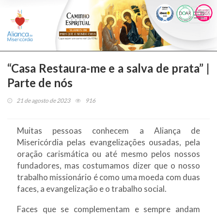
Togg
navi
“Casa Restaura-me e a salva de prata” |
Parte de nós
21 de agosto de 2023
916
Muitas pessoas conhecem a Aliança de
Misericórdia pelas evangelizações ousadas, pela
oração carismática ou até mesmo pelos nossos
fundadores, mas costumamos dizer que o nosso
trabalho missionário é como uma moeda com duas
faces, a evangelização e o trabalho social.
Faces que se complementam e sempre andam