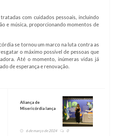
tratadas com cuidados pessoais, incluindo
ação e música, proporcionando momentos de
córdia se tornou um marco na luta contra as
resgatar o máximo possível de pessoas que
iadora. Até o momento, inúmeras vidas já
ado de esperança e renovação.
Aliança de
Misericórdia lança
Canal de
Relacionamento
Ético em reunião
6 de março de 2024
0
com colaboradores