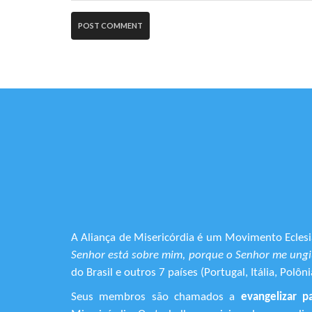
A Aliança de Misericórdia é um Movimento Eclesia
Senhor está sobre mim, porque o Senhor me ungiu
do Brasil e outros 7 países (Portugal, Itália, Pol
Seus membros são chamados a
evangelizar p