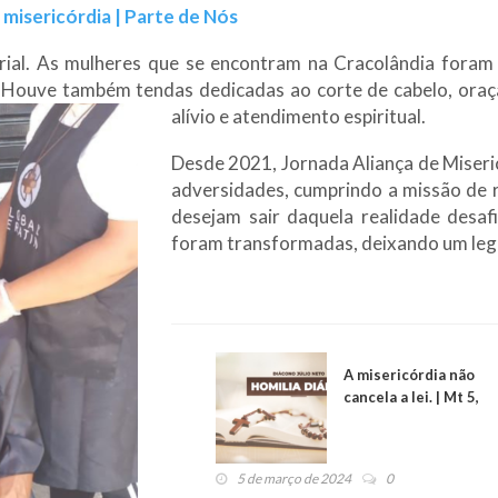
misericórdia | Parte de Nós
al. As mulheres que se encontram na Cracolândia foram 
s. Houve também tendas dedicadas ao corte de cabelo, or
alívio e atendimento espiritual.
Desde 2021, Jornada Aliança de Miseri
adversidades, cumprindo a missão de 
desejam sair daquela realidade desaf
foram transformadas, deixando um leg
A misericórdia não
cancela a lei. | Mt 5,
17-19 - Evangelho
do Dia
(06/03/2024)
5 de março de 2024
0