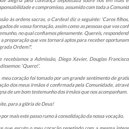
de alegria pela confiança depositada sobre nós em mais e
sponsabilidade e compromisso, assumido com toda a Comuni
são às ordens sacras, o Cardeal diz o seguinte: ‘Caros filhos,
gados de vossa formação, assim como as pessoas que vos co
emunho, no qual confiamos plenamente. Quereis, responden
 a preparação que vos tornará aptos para receber oportuname
agrada Ordem?’.
e recebíamos a Admissão, Diego Xavier, Douglas Francisco
 dissemos: ‘Quero!’.
meu coração foi tomado por um grande sentimento de gratid
ação dos meus irmãos é confirmada pela Comunidade, através
gna de um bom testemunho dos irmãos que nos acompanham.
ite, para a glória de Deus!
por mais este passo rumo à consolidação da nossa vocação.
ce que escuto o meu coração repetindo com a mesma inten