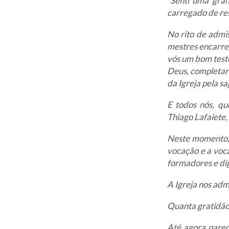
“Senti uma gran
carregado de re
No rito de admis
mestres encarre
vós um bom test
Deus, completar
da Igreja pela s
E todos nós, qu
Thiago Lafaiete,
Neste momento, 
vocação e a voc
formadores e di
A Igreja nos adm
Quanta gratidão 
Até agora pare