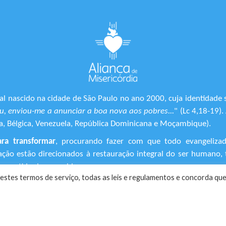
l nascido na cidade de São Paulo no ano 2000, cuja identidade 
, enviou-me a anunciar a boa nova aos pobres...
" (Lc 4,18-19)
ônia, Bélgica, Venezuela, República Dominicana e Moçambique).
ara transformar
, procurando fazer com que todo evangeliza
ização estão direcionados à restauração integral do ser human
 sentido de suas vidas.
estes termos de serviço, todas as leis e regulamentos ​e concorda que