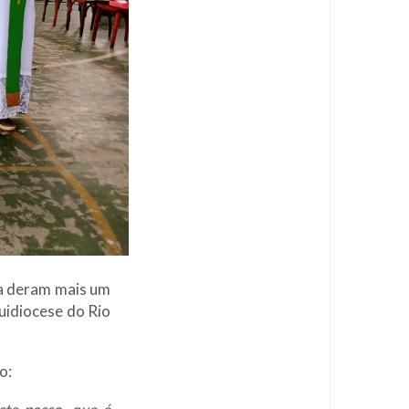
ia deram mais um
uidiocese do Rio
o: