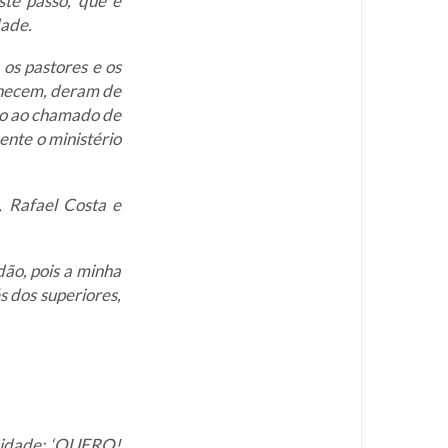
ste passo, que é
dade.
 os pastores e os
nhecem, deram de
do ao chamado de
nte o ministério
, Rafael Costa e
ão, pois a minha
 dos superiores,
sidade: ‘QUERO!