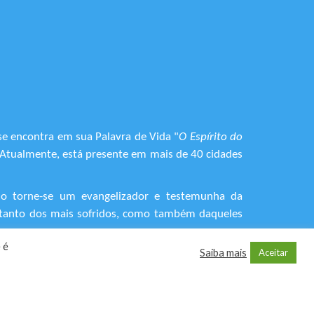
se encontra em sua Palavra de Vida "
O Espírito do
. Atualmente, está presente em mais de 40 cidades
do torne-se um evangelizador e testemunha da
o, tanto dos mais sofridos, como também daqueles
 é
Saiba mais
Aceitar