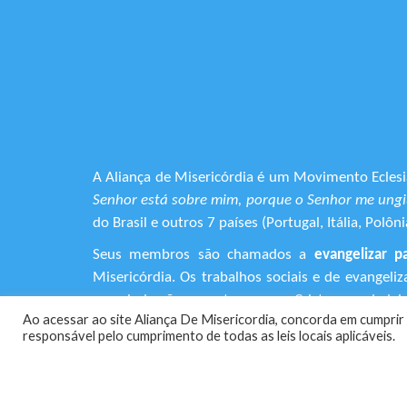
A Aliança de Misericórdia é um Movimento Eclesia
Senhor está sobre mim, porque o Senhor me ungiu
do Brasil e outros 7 países (Portugal, Itália, Pol
Seus membros são chamados a
evangelizar p
Misericórdia. Os trabalhos sociais e de evangel
que ainda não encontraram em Cristo o verdadeiro
Ao acessar ao site Aliança De Misericordia, concorda em cumprir 
responsável pelo cumprimento de todas as leis locais aplicáveis.
+55 (11) 3120-9191
Rua Avanhandava, 616 – Bela Vista
São Paulo/SP - CEP 01306-000