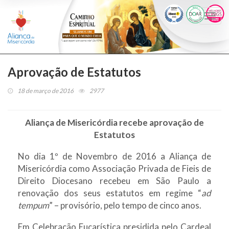
Togg
navi
Aprovação de Estatutos
18 de março de 2016
2977
Aliança de Misericórdia recebe aprovação de
Estatutos
No dia 1º de Novembro de 2016 a Aliança de
Misericórdia como Associação Privada de Fieis de
Direito Diocesano recebeu em São Paulo a
renovação dos seus estatutos em regime “
ad
tempum
” – provisório, pelo tempo de cinco anos.
Em Celebração Eucarística presidida pelo Cardeal