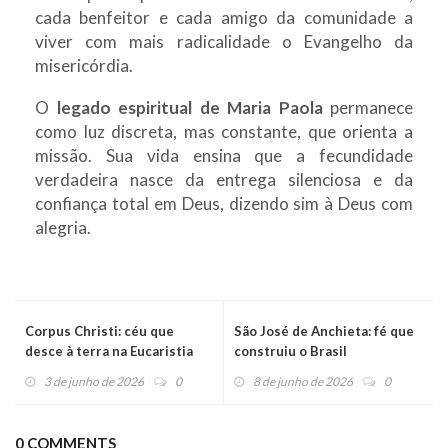
cada benfeitor e cada amigo da comunidade a
viver com mais radicalidade o Evangelho da
misericórdia.
O
legado espiritual de Maria Paola
permanece
como luz discreta, mas constante, que orienta a
missão. Sua vida ensina que a fecundidade
verdadeira nasce da entrega silenciosa e da
confiança total em Deus, dizendo sim à Deus com
alegria.
Corpus Christi: céu que
São José de Anchieta: fé que
desce à terra na Eucaristia
construiu o Brasil
3 de junho de 2026
0
8 de junho de 2026
0
0 COMMENTS