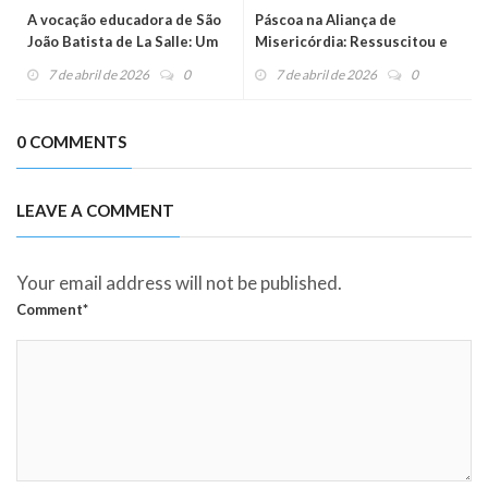
A vocação educadora de São
Páscoa na Aliança de
João Batista de La Salle: Um
Misericórdia: Ressuscitou e
chamado para os dias de hoje
está conosco!
7 de abril de 2026
0
7 de abril de 2026
0
0 COMMENTS
LEAVE A COMMENT
Your email address will not be published.
Comment*