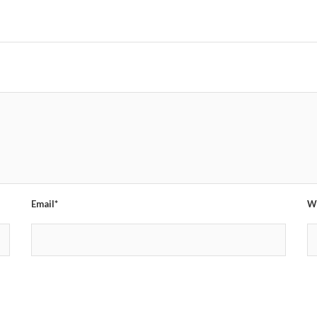
Email*
W