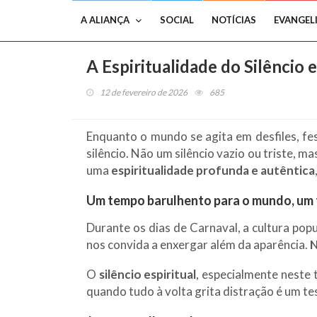
A ALIANÇA
SOCIAL
NOTÍCIAS
EVANGEL
A Espiritualidade do Silêncio
12 de fevereiro de 2026
685
Enquanto o mundo se agita em desfiles, fes
silêncio. Não um silêncio vazio ou triste, m
uma
espiritualidade profunda e autêntica
Um tempo barulhento para o mundo, um
Durante os dias de Carnaval, a cultura popu
nos convida a enxergar além da aparência.
N
O
silêncio espiritual
, especialmente neste 
quando tudo à volta grita distração é um te