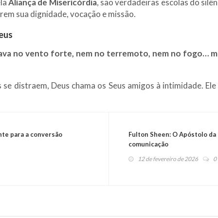
ela
Aliança de Misericórdia
, são verdadeiras escolas do silên
rem sua dignidade, vocação e missão.
Deus
ava no vento forte, nem no terremoto, nem no fogo… ma
e distraem, Deus chama os Seus amigos à intimidade. Ele e
te para a conversão
Fulton Sheen: O Apóstolo da 
comunicação
12 de fevereiro de 2026
0