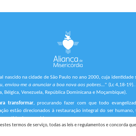
l nascido na cidade de São Paulo no ano 2000, cuja identidade 
, enviou-me a anunciar a boa nova aos pobres...
" (Lc 4,18-19)
ônia, Bélgica, Venezuela, República Dominicana e Moçambique).
ara transformar
, procurando fazer com que todo evangeliza
ização estão direcionados à restauração integral do ser human
 sentido de suas vidas.
estes termos de serviço, todas as leis e regulamentos ​e concorda que