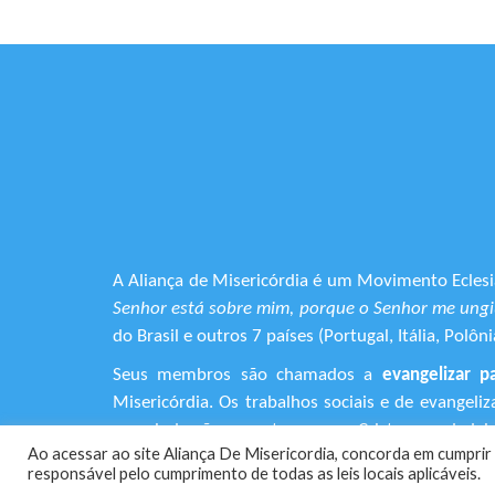
A Aliança de Misericórdia é um Movimento Eclesia
Senhor está sobre mim, porque o Senhor me ungiu
do Brasil e outros 7 países (Portugal, Itália, Pol
Seus membros são chamados a
evangelizar p
Misericórdia. Os trabalhos sociais e de evangel
que ainda não encontraram em Cristo o verdadeiro
Ao acessar ao site Aliança De Misericordia, concorda em cumprir 
responsável pelo cumprimento de todas as leis locais aplicáveis.
+55 (11) 3120-9191