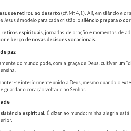
esus se retirou ao deserto
(cf. Mt 4,1). Ali, em silêncio e 
e Jesus é modelo para cada cristão: o
silêncio prepara o co
r
retiros espirituais
, jornadas de oração e momentos de ado
or e berço de novas decisões vocacionais
.
 de paz
mente do mundo pode, com a graça de Deus, cultivar um “de
 ensina.
anter-se interiormente unido a Deus, mesmo quando o exteri
s e guardar o coração voltado ao Senhor.
dade
istência espiritual.
É dizer ao mundo: minha alegria está 
erior.