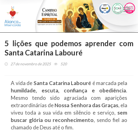
Togg
navi
5 lições que podemos aprender com
Santa Catarina Labouré
27 de novembro de 2025
520
A vida de
Santa Catarina Labouré
é marcada pela
humildade, escuta, confiança e obediência
.
Mesmo tendo sido agraciada com aparições
extraordinárias de
Nossa Senhora das Graças
, ela
viveu toda a sua vida em silêncio e serviço,
sem
buscar glória ou reconhecimento
, sendo fiel ao
chamado de Deus até o fim.