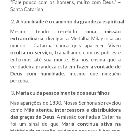
“Fale pouco com os homens, muito com Deus.” –
Santa Catarina
A humildade é o caminho da grandeza espiritual
Mesmo tendo recebido
uma missão
extraordinária
, divulgar a Medalha Milagrosa ao
mundo, Catarina nunca quis aparecer. Viveu
oculta no serviço
, trabalhando com os pobres e
enfermos até sua morte. Ela nos ensina que a
verdadeira grandeza está em
fazer a vontade de
Deus com humildade
, mesmo que ninguém
perceba.
Maria cuida pessoalmente dos seus filhos
Nas aparições de 1830, Nossa Senhora se revelou
como
Mãe atenta, intercessora e distribuidora
das graças de Deus
. A missão confiada a Catarina
foi um sinal de que
Maria continua ativa na
história da salvação
, cuidando dos seus filhos com