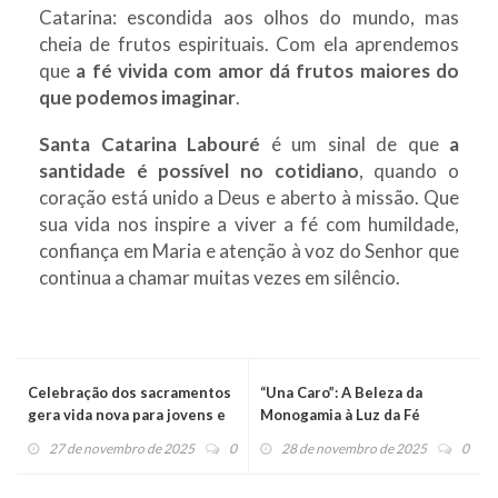
Catarina: escondida aos olhos do mundo, mas
cheia de frutos espirituais. Com ela aprendemos
que
a fé vivida com amor dá frutos maiores do
que podemos imaginar
.
Santa Catarina Labouré
é um sinal de que
a
santidade é possível no cotidiano
, quando o
coração está unido a Deus e aberto à missão. Que
sua vida nos inspire a viver a fé com humildade,
confiança em Maria e atenção à voz do Senhor que
continua a chamar muitas vezes em silêncio.
Celebração dos sacramentos
“Una Caro”: A Beleza da
gera vida nova para jovens e
Monogamia à Luz da Fé
adultos em Barbalha
Católica
27 de novembro de 2025
0
28 de novembro de 2025
0