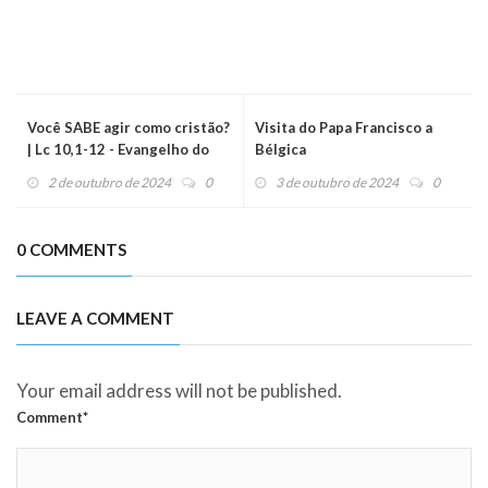
Você SABE agir como cristão?
Visita do Papa Francisco a
| Lc 10,1-12 - Evangelho do
Bélgica
dia (03/10/2024)
2 de outubro de 2024
0
3 de outubro de 2024
0
0 COMMENTS
LEAVE A COMMENT
Your email address will not be published.
Comment*